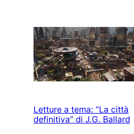
Letture a tema: “La città
definitiva” di J.G. Ballard