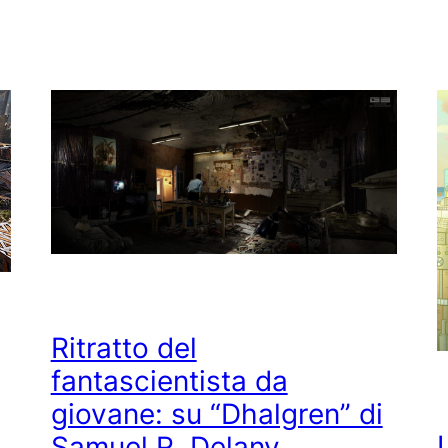
Ritratto del
fantascientista da
giovane: su “Dhalgren” di
Samuel R. Delany