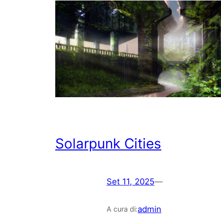
Solarpunk Cities
Set 11, 2025
—
admin
A cura di: