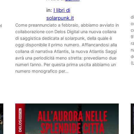
in:
I libri di
d
solarpunk.it
o
Come preannunciato a febbraio, abbiamo avviato in
l
c
collaborazione con Delos Digital una nuova collana
9
di saggistica dedicata al solarpunk, della quale è
r
oggi disponibile il primo numero. Affiancandosi alla
n
collana di narrativa Atlantis, la nuova Atlantis Saggi
d
avrà una periodicità meno stretta: prevediamo due
(
numeri l’anno. Per questa prima uscita abbiamo un
numero monografico per…