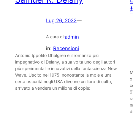
Lug 26, 2022
—
admin
A cura di:
o
in:
Recensioni
Antonio Ippolito Dhalgren è il romanzo più
impegnativo di Delany, a sua volta uno degli autori
più sperimentali e innovativi della fantascienza New
M
Wave. Uscito nel 1975, nonostante la mole e una
o
certa oscurità negli USA divenne un libro di culto,
c
arrivato a vendere un milione di copie:
9
r
n
d