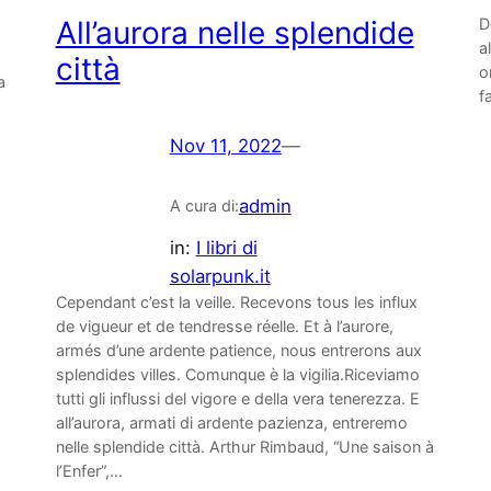
All’aurora nelle splendide
D
a
città
o
a
f
Nov 11, 2022
—
admin
A cura di:
in:
I libri di
solarpunk.it
Cependant c’est la veille. Recevons tous les influx
de vigueur et de tendresse réelle. Et à l’aurore,
armés d’une ardente patience, nous entrerons aux
splendides villes. Comunque è la vigilia.Riceviamo
tutti gli influssi del vigore e della vera tenerezza. E
all’aurora, armati di ardente pazienza, entreremo
nelle splendide città. Arthur Rimbaud, “Une saison à
l’Enfer”,…