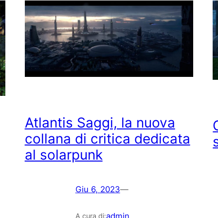
Atlantis Saggi, la nuova
collana di critica dedicata
al solarpunk
Giu 6, 2023
—
admin
A cura di: