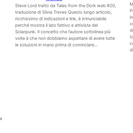
M
Steve Lord tratto da Tales from the Dork web #20,
P
traduzione di Silvia Treves Questo lungo articolo,
i
ricchissimo di indicazioni e link, è irrinunciabile
c
perché mostra il lato fattivo e attivista del
d
Solarpunk. Il concetto che l’autore sottolinea più
t
volte è che non dobbiamo aspettare di avere tutte
c
le soluzioni in mano prima di cominciare…
d
ua