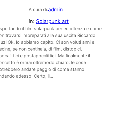
admin
A cura di:
in:
Solarpunk art
spettando il film solarpunk per eccellenza e come
on trovarsi impreparati alla sua uscita Riccardo
uzi Ok, lo abbiamo capito. Ci son voluti anni e
ecine, se non centinaia, di film, distopici,
pocalittici e postapocalittici. Ma finalmente il
oncetto è ormai oltremodo chiaro: le cose
otrebbero andare peggio di come stanno
ndando adesso. Certo, il…