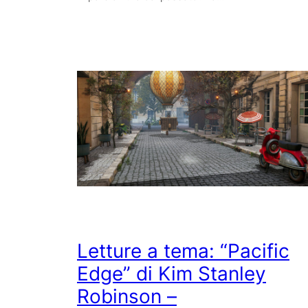
Letture a tema: “Pacific
Edge” di Kim Stanley
Robinson –