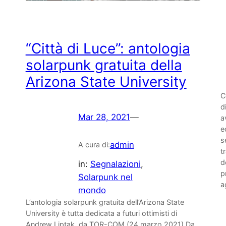
“Città di Luce”: antologia
solarpunk gratuita della
Arizona State University
C
d
Mar 28, 2021
—
a
e
s
admin
A cura di:
t
d
in:
Segnalazioni
, 
p
Solarpunk nel
a
mondo
L’antologia solarpunk gratuita dell’Arizona State
University è tutta dedicata a futuri ottimisti di
Andrew Liptak, da TOR-COM (24 marzo 2021) Da