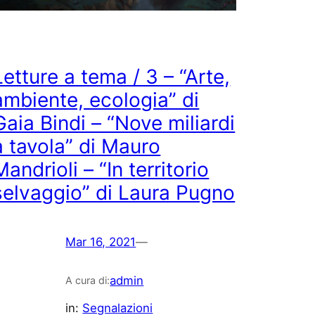
Letture a tema / 3 – “Arte,
ambiente, ecologia” di
Gaia Bindi – “Nove miliardi
a tavola” di Mauro
Mandrioli – “In territorio
selvaggio” di Laura Pugno
Mar 16, 2021
—
admin
A cura di:
in:
Segnalazioni