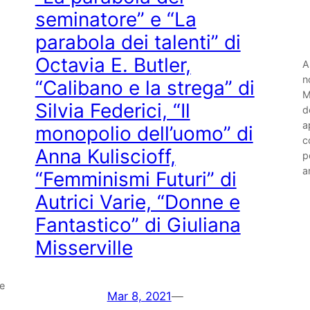
seminatore” e “La
parabola dei talenti” di
Octavia E. Butler,
A
n
“Calibano e la strega” di
M
Silvia Federici, “Il
d
a
monopolio dell’uomo” di
c
Anna Kuliscioff,
p
a
“Femminismi Futuri” di
Autrici Varie, “Donne e
Fantastico” di Giuliana
Misserville
 e
Mar 8, 2021
—