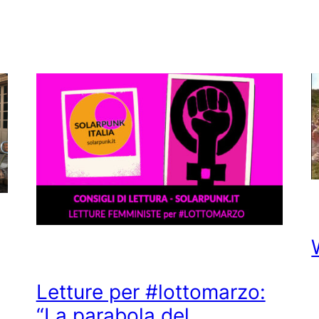
Letture per #lottomarzo:
“La parabola del