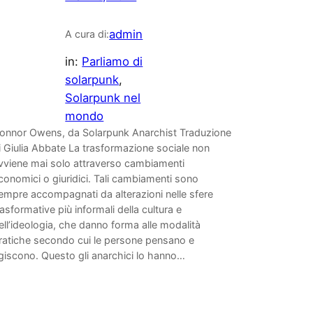
admin
A cura di:
in:
Parliamo di
solarpunk
, 
Solarpunk nel
mondo
onnor Owens, da Solarpunk Anarchist Traduzione
i Giulia Abbate La trasformazione sociale non
vviene mai solo attraverso cambiamenti
conomici o giuridici. Tali cambiamenti sono
empre accompagnati da alterazioni nelle sfere
rasformative più informali della cultura e
ell’ideologia, che danno forma alle modalità
ratiche secondo cui le persone pensano e
giscono. Questo gli anarchici lo hanno…