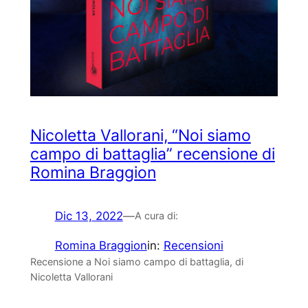
Nicoletta Vallorani, “Noi siamo
campo di battaglia” recensione di
Romina Braggion
Dic 13, 2022
—
A cura di:
Romina Braggion
in:
Recensioni
Recensione a Noi siamo campo di battaglia, di
Nicoletta Vallorani