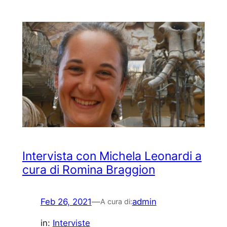
Intervista con Michela Leonardi a
cura di Romina Braggion
Feb 26, 2021
—
admin
A cura di:
in:
Interviste