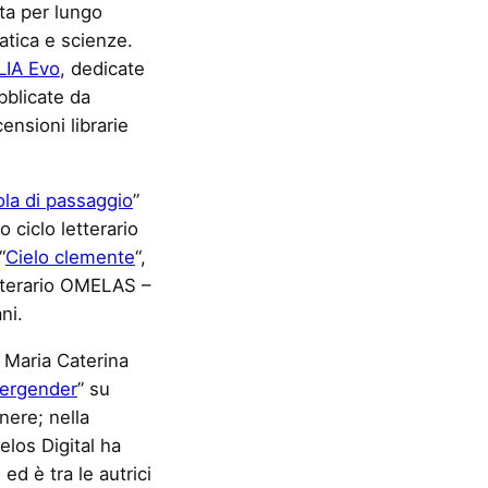
ta per lungo
tica e scienze.
LIA Evo
, dedicate
ubblicate da
censioni librarie
ola di passaggio
”
o ciclo letterario
“
Cielo clemente
“,
etterario OMELAS –
ni.
 Maria Caterina
vergender
” su
nere; nella
elos Digital ha
, ed è tra le autrici