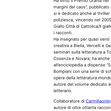
Ha vinto il Premio Urania nel 
margini del caos”, pubblicato
si è dedicato anche al thriller 
poliziesca, vincendo nel 2005
Giallo Città di Cattolica/Il gi
i racconti.
Ha insegnato per quasi venti 
creativa a Biella, Vercelli e 
seminari sulla letteratura a To
Cosenza e Novara; ha anche 
all’enciclopedia a dispense “S
Bompiani con una serie di sc
opere della letteratura mond
autore del volume dedicato all
letterario.
Collaboratore di
Carmillaonli
autore di oltre ottanta raccont