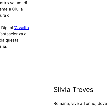
attro volumi di
ieme a Giulia
ura di
 Digital
“Assalto
 fantascienza di
e da questa
alia
.
Silvia Treves
Romana, vive a Torino, dove 