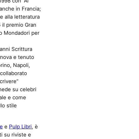
1998 con “Ai
 anche in Francia;
e alla letteratura
 il premio Gran
allo Mondadori per
anni Scrittura
Genova e tenuto
rino, Napoli,
collaborato
crivere”
hede su celebri
iale e come
o stile
ne
e
Pulp Libri
, è
i su riviste e