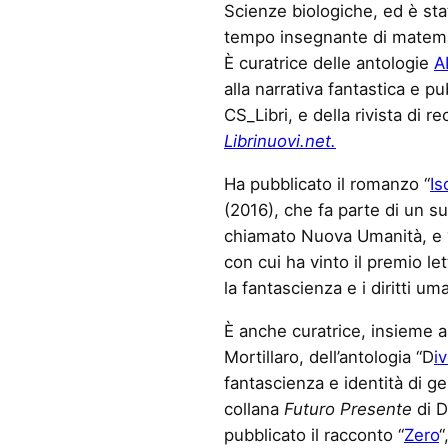
Scienze biologiche, ed è sta
tempo insegnante di matema
È curatrice delle antologie
A
alla narrativa fantastica e p
CS_Libri, e della rivista di re
Librinuovi.net.
Ha pubblicato il romanzo “
Is
(2016), che fa parte di un su
chiamato Nuova Umanità, e 
con cui ha vinto il premio l
la fantascienza e i diritti uma
È anche curatrice, insieme a
Mortillaro, dell’antologia “D
i
fantascienza e identità di ge
collana
Futuro Presente
di D
pubblicato il racconto “
Zero
“