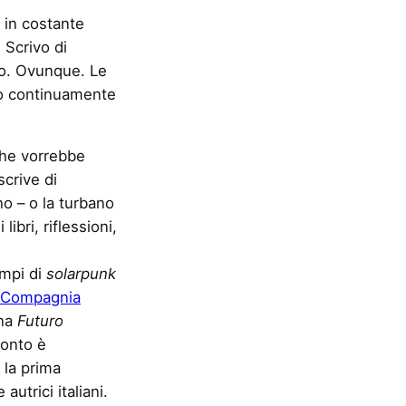
, in costante
Scrivo di
to. Ovunque. Le
no continuamente
 che vorrebbe
scrive di
o – o la turbano
libri, riflessioni,
empi di
solarpunk
 Compagnia
ana
Futuro
conto è
la prima
autrici italiani.