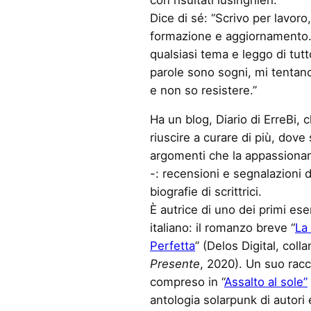
Dice di sé: “Scrivo per lavoro
formazione e aggiornamento. 
qualsiasi tema e leggo di tut
parole sono sogni, mi tenta
e non so resistere.”
Ha un blog, Diario di ErreBi,
riuscire a curare di più, dove 
argomenti che la appassionan
-: recensioni e segnalazioni di 
biografie di scrittrici.
È autrice di uno dei primi es
italiano: il romanzo breve “
La
Perfetta
” (Delos Digital, coll
Presente
, 2020). Un suo rac
compreso in “
Assalto al sole”
antologia solarpunk di autori e 