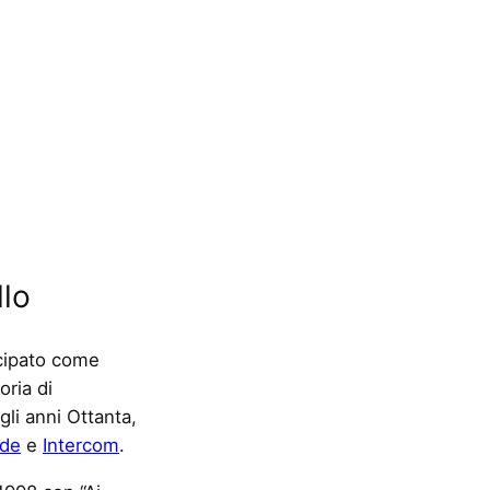
llo
ecipato come
oria di
li anni Ottanta,
ide
e
Intercom
.