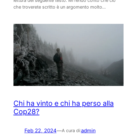
lettura del seguente testo. Mi rendo conto che ciò
che troverete scritto è un argomento molto…
Chi ha vinto e chi ha perso alla
Cop28?
Feb 22, 2024
—
admin
A cura di: