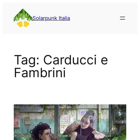
Vai
al
Solarpunk Italia
contenuto
Tag:
Carducci e
Fambrini