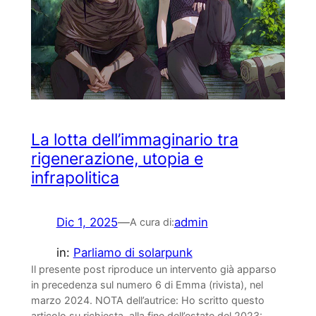
La lotta dell’immaginario tra
rigenerazione, utopia e
infrapolitica
Dic 1, 2025
—
admin
A cura di:
in:
Parliamo di solarpunk
Il presente post riproduce un intervento già apparso
in precedenza sul numero 6 di Emma (rivista), nel
marzo 2024. NOTA dell’autrice: Ho scritto questo
articolo su richiesta, alla fine dell’estate del 2023: