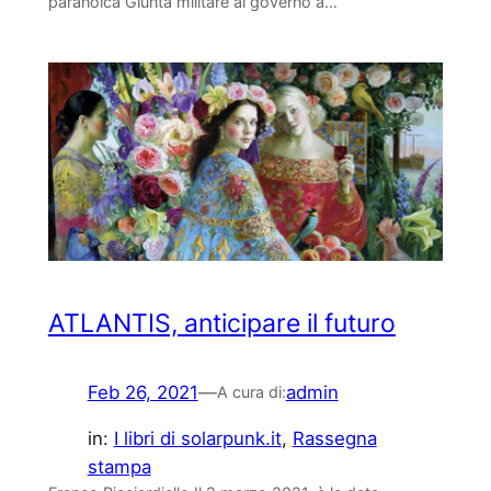
paranoica Giunta militare al governo a…
ATLANTIS, anticipare il futuro
Feb 26, 2021
—
admin
A cura di:
in:
I libri di solarpunk.it
, 
Rassegna
stampa