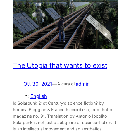
The Utopia that wants to exist
Ott 30, 2021
—
admin
A cura di:
in:
English
Is Solarpunk 21st Century’s science fiction? by
Romina Braggion & Franco Ricciardiello, from Robot
magazine no. 91. Translation by Antonio Ippolito
Solarpunk is not just a subgenre of science-fiction. It
is an intellectual movement and an aesthetics