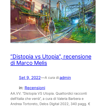
“Distopia vs Utopia”, recensione
di Marco Melis
Set 9, 2022
—
admin
A cura di:
in:
Recensioni
AA.VV. “Distopia VS Utopia. Quattordici racconti
dell’Italia che verrà”, a cura di Valeria Barbera e
Andrea Tortoreto, Delos Digital 2022, 340 pagg. €