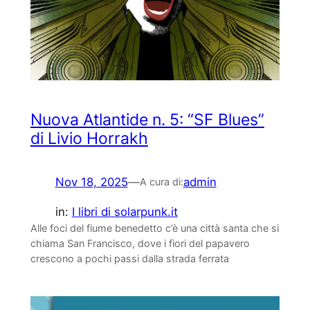
Nuova Atlantide n. 5: “SF Blues”
di Livio Horrakh
Nov 18, 2025
—
admin
A cura di:
in:
I libri di solarpunk.it
Alle foci del fiume benedetto c’è una città santa che si
chiama San Francisco, dove i fiori del papavero
crescono a pochi passi dalla strada ferrata