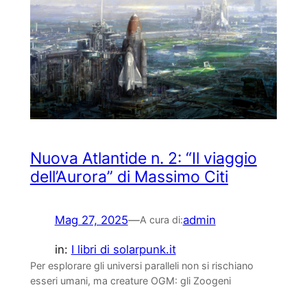
Nuova Atlantide n. 2: “Il viaggio
dell’Aurora” di Massimo Citi
Mag 27, 2025
—
admin
A cura di:
in:
I libri di solarpunk.it
Per esplorare gli universi paralleli non si rischiano
esseri umani, ma creature OGM: gli Zoogeni