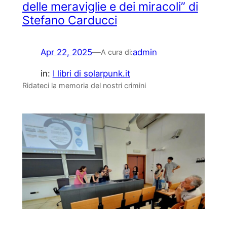
delle meraviglie e dei miracoli” di
Stefano Carducci
Apr 22, 2025
—
admin
A cura di:
in:
I libri di solarpunk.it
Ridateci la memoria del nostri crimini