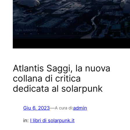
Atlantis Saggi, la nuova
collana di critica
dedicata al solarpunk
Giu 6, 2023
—
admin
A cura di:
in:
I libri di solarpunk.it