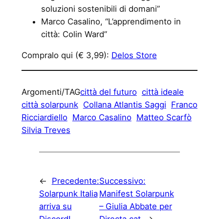
soluzioni sostenibili di domani”
Marco Casalino, “L’apprendimento in
città: Colin Ward”
Compralo qui (€ 3,99):
Delos Store
Argomenti/TAG
città del futuro
città ideale
città solarpunk
Collana Atlantis Saggi
Franco
Ricciardiello
Marco Casalino
Matteo Scarfò
Silvia Treves
←
Precedente:
Successivo:
Solarpunk Italia
Manifest Solarpunk
arriva su
– Giulia Abbate per
Discord!
Directa.cat
→