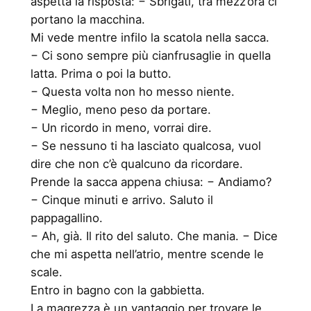
aspetta la risposta: − Sbrigati, tra mezz’ora ci
portano la macchina.
Mi vede mentre infilo la scatola nella sacca.
− Ci sono sempre più cianfrusaglie in quella
latta. Prima o poi la butto.
− Questa volta non ho messo niente.
− Meglio, meno peso da portare.
− Un ricordo in meno, vorrai dire.
− Se nessuno ti ha lasciato qualcosa, vuol
dire che non c’è qualcuno da ricordare.
Prende la sacca appena chiusa: − Andiamo?
− Cinque minuti e arrivo. Saluto il
pappagallino.
− Ah, già. Il rito del saluto. Che mania. − Dice
che mi aspetta nell’atrio, mentre scende le
scale.
Entro in bagno con la gabbietta.
La magrezza è un vantaggio per trovare le