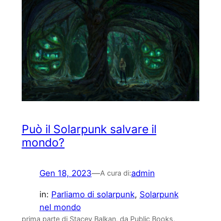
Può il Solarpunk salvare il
mondo?
Gen 18, 2023
—
admin
A cura di:
in:
Parliamo di solarpunk
, 
Solarpunk
nel mondo
prima parte di Stacey Balkan, da Public Books,