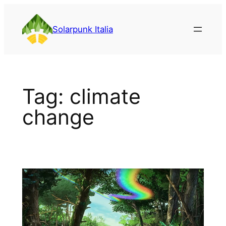
Vai
al
Solarpunk Italia
contenuto
Tag:
climate
change