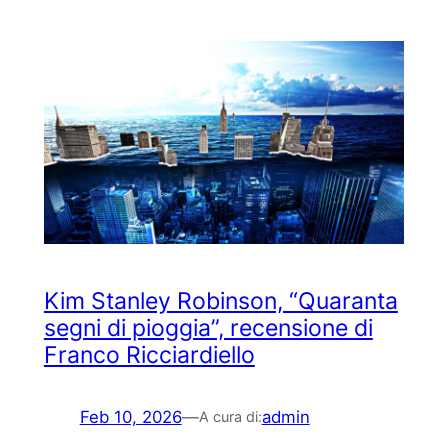
Kim Stanley Robinson, “Quaranta
segni di pioggia”, recensione di
Franco Ricciardiello
Feb 10, 2026
—
admin
A cura di: