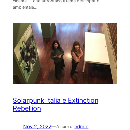
cinema — che affrontano il tema dell’impatto
ambientale…
Solarpunk Italia e Extinction
Rebellion
Nov 2, 2022
—
admin
A cura di: