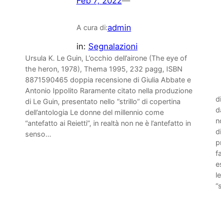
Feb 7, 2022
—
admin
A cura di:
.
in:
Segnalazioni
Ursula K. Le Guin, L’occhio dell’airone (The eye of
the heron, 1978), Thema 1995, 232 pagg, ISBN
8871590465 doppia recensione di Giulia Abbate e
Antonio Ippolito Raramente citato nella produzione
d
di Le Guin, presentato nello “strillo” di copertina
d
dell’antologia Le donne del millennio come
n
“antefatto ai Reietti”, in realtà non ne è l’antefatto in
d
senso…
p
f
e
l
“