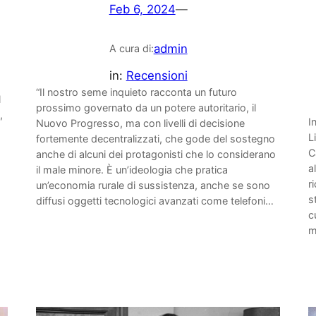
Feb 6, 2024
—
admin
A cura di:
in:
Recensioni
“Il nostro seme inquieto racconta un futuro
l
prossimo governato da un potere autoritario, il
,
I
Nuovo Progresso, ma con livelli di decisione
L
fortemente decentralizzati, che gode del sostegno
C
anche di alcuni dei protagonisti che lo considerano
a
il male minore. È un’ideologia che pratica
r
un’economia rurale di sussistenza, anche se sono
s
diffusi oggetti tecnologici avanzati come telefoni…
c
m