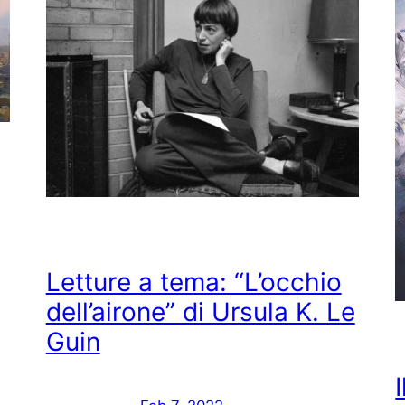
Letture a tema: “L’occhio
dell’airone” di Ursula K. Le
Guin