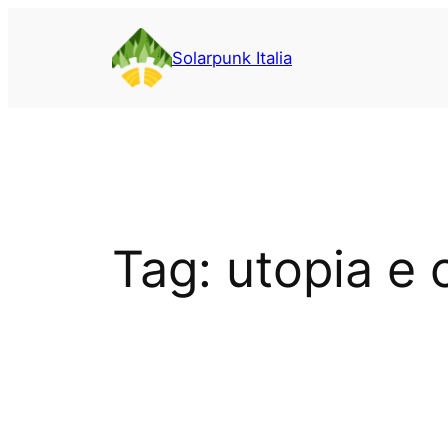
Vai
al
Solarpunk Italia
contenuto
Tag:
utopia e c