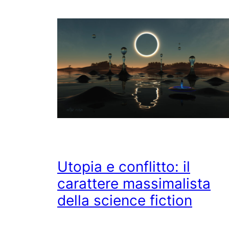
Utopia e conflitto: il
carattere massimalista
della science fiction