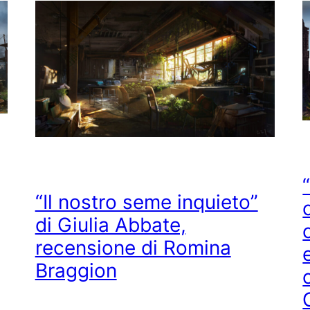
“Il nostro seme inquieto”
di Giulia Abbate,
recensione di Romina
Braggion