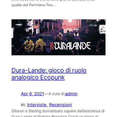
quella del Permiano fino…
Dura-Lande: gioco di ruolo
analogico Ecopunk
Apr 6, 2021
—
admin
A cura di:
in:
Interviste
, 
Recensioni
Gibson e Sterling dovrebbero sapere dell’esistenza di
Dura-Lande di Romina Braggion Cos’è un gioco di