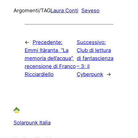
Argomenti/TAG
Laura Conti
Seveso
←
Precedente:
Successivo:
Emmi Itäranta, “La
Club di lettura
memoria dell’acqua”,
di fantascienza
recensione di Franco
– 3: il
Ricciardiello
Cyberpunk
→
Solarpunk Italia