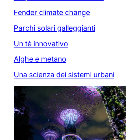
Fender climate change
Parchi solari galleggianti
Un tè innovativo
Alghe e metano
Una scienza dei sistemi urbani