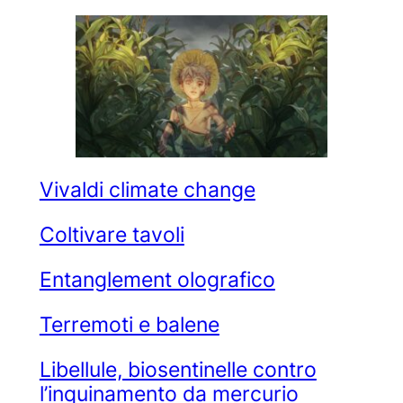
Vivaldi climate change
Coltivare tavoli
Entanglement olografico
Terremoti e balene
Libellule, biosentinelle contro
l’inquinamento da mercurio