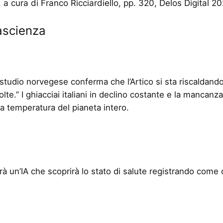
 a cura di Franco Ricciardiello, pp. 320, Delos Digital 2
ascienza
tudio norvegese conferma che l’Artico si sta riscaldando
lte.” I ghiacciai italiani in declino costante e la mancanza
a temperatura del pianeta intero.
rà un’IA che scoprirà lo stato di salute registrando come c