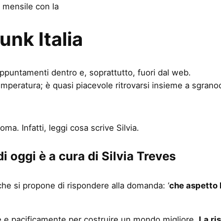
 mensile con la
nk Italia
appuntamenti dentro e, soprattutto, fuori dal web.
emperatura; è quasi piacevole ritrovarsi insieme a sgrano
ma. Infatti, leggi cosa scrive Silvia.
di oggi è a cura di Silvia Treves
he si propone di rispondere alla domanda: ‘
che aspetto 
nte e pacificamente per costruire un mondo migliore.
La ri