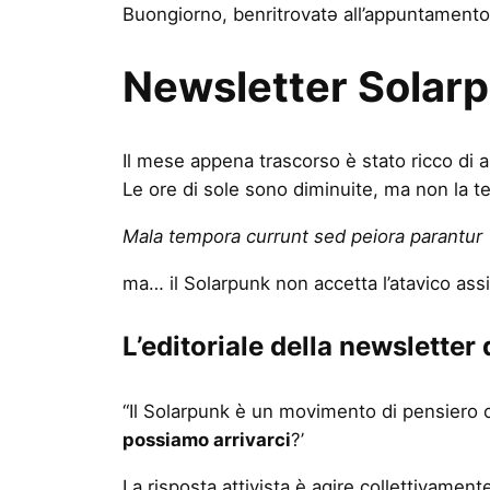
Buongiorno, benritrovatə all’appuntamento
Newsletter Solarpu
Il mese appena trascorso è stato ricco di 
Le ore di sole sono diminuite, ma non la t
Mala tempora currunt sed peiora parantur
ma… il Solarpunk non accetta l’atavico assio
L’editoriale della newsletter 
“Il Solarpunk è un movimento di pensiero c
possiamo arrivarci
?’
La risposta attivista è agire collettivame