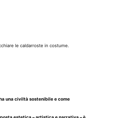
cchiare le caldarroste in costume.
ha una civiltà sostenibile e come
sposta estetica – artistica e narrativa – è