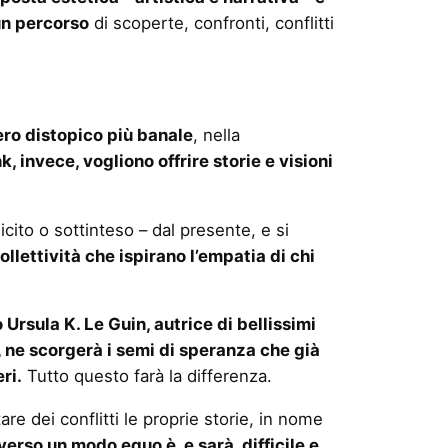
un percorso
di scoperte, confronti, conflitti
ero distopico più banale
, nella
k, invece, vogliono offrire storie e visioni
ito o sottinteso – dal presente, e si
collettività che ispirano l’empatia di chi
Ursula K. Le Guin, autrice di bellissimi
, ne scorgerà i semi di speranza che già
ri.
Tutto questo farà la differenza.
re dei conflitti le proprie storie, in nome
verso un modo equo è, e sarà, difficile e