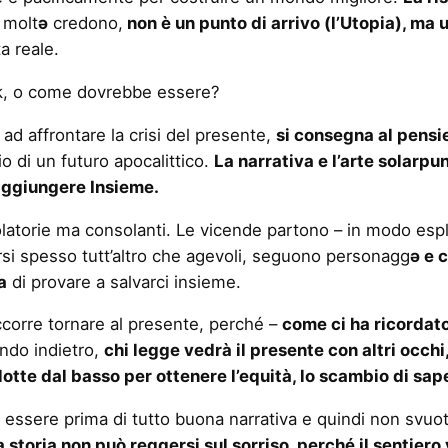
 molt
ə
credono,
non è un punto di arrivo (l’Utopia), ma 
a reale.
unk, o come dovrebbe essere?
ad affrontare la crisi del presente,
si consegna al pensi
 di un futuro apocalittico.
La narrativa e l’arte solarpun
raggiungere Insieme.
torie ma consolanti. Le vicende partono – in modo esplic
si spesso tutt’altro che agevoli, seguono personagg
ə e 
a
di provare a salvarci insieme.
occorre tornare al presente, perché –
come ci ha ricordato 
ndo indietro,
chi legge vedrà il presente con altri occhi
le lotte dal basso per ottenere l’equità, lo scambio di sape
 essere prima di tutto buona narrativa e quindi non svuota
 storia non può reggersi sul sorriso, perché il sentiero 