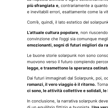
più sfrangiata
e,
contrariamente a quanto
e inevitabili errori, esattamente come la vit
Com’è, quindi, il lato estetico del solarp
L’attuale cultura popolare
, non riuscendo 
convinzione che l’oggi sia comunque meglio
emozionanti, sogni di futuri migliori da 
Le buone storie solarpunk non sono consola
muovono verso il futuro compiendo percor
legge, e trasmettono la speranza ostinat
Dai futuri immaginati dal Solarpunk, poi, 
romanzi, il vero viaggio è il ritorno.
Torna
ci sono, le attività collettive e solidali, 
In conclusione, la narrativa solarpunk deve
di un equilibrio fittizio e buonista.
Una vera