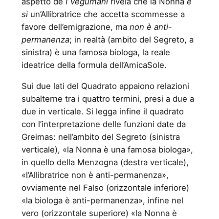
aspetto de
I Vegumani
rivela che la Nonna
è
sì
un’Allibratrice che accetta scommesse a
favore dell’emigrazione, ma
non è anti-
permanenza
; in realtà (ambito del Segreto, a
sinistra) è una famosa biologa, la reale
ideatrice della formula dell’AmicaSole.
Sui due lati del Quadrato appaiono relazioni
subalterne tra i quattro termini, presi a due a
due in verticale. Si legga infine il quadrato
con l’interpretazione delle funzioni date da
Greimas: nell’ambito del Segreto (sinistra
verticale), «la Nonna è una famosa biologa»,
in quello della Menzogna (destra verticale),
«l’Allibratrice non è anti-permanenza»,
ovviamente nel Falso (orizzontale inferiore)
«la biologa è anti-permanenza», infine nel
vero (orizzontale superiore) «la Nonna è