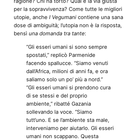
ragione? Chi ha torto? Qual è la via giusta
per la sopravvivenza? Come tutte le migliori
utopie, anche
I Vegumani
contiene una sana
dose di ambiguità; l’utopia non è
la
risposta,
bensì
una domanda tra tante
:
“Gli esseri umani si sono sempre
spostati,” replicò Parmenide
facendo spallucce. “Siamo venuti
dall’Africa, milioni di anni fa, e ora
saliamo solo un po’ più a nord.”
“Gli esseri umani si prendono cura
di se stessi e del proprio
ambiente,” ribatté Gazania
sollevando la voce. “Siamo
tutt’uno. E se l’ambiente sta male,
interveniamo per aiutarlo. Gli esseri
umani non scappano. Questa