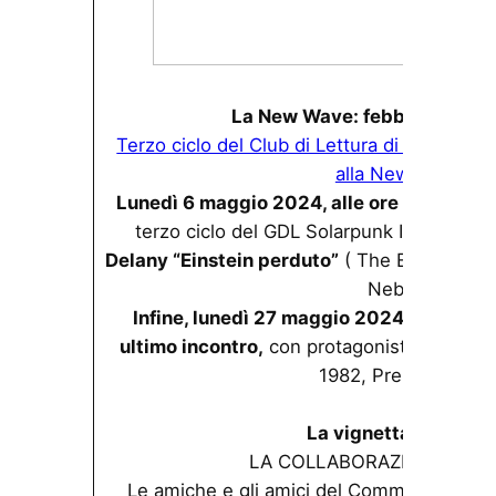
La New Wave: febbraio-mag
Terzo ciclo del Club di Lettura di Solarpunk 
alla New Wave.
Lunedì 6 maggio 2024, alle ore 21
, si terrà
terzo ciclo del GDL Solarpunk Italia, con
Delany “Einstein perduto”
( The Einstein in
Nebula)
Infine, lunedì 27 maggio 2024, alle ore 
ultimo incontro,
con protagonista
Joanna 
1982, Premio Hugo
La vignetta del mes
LA COLLABORAZIONE CON
Le amiche e gli amici del Commando Jugen