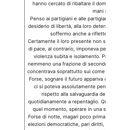
hanno cercato di ribaltare il dominio nazif
mani nude.
Penso ai partigiani e alle partigiane, al lor
desiderio di libertà, alla loro determinazione 
soffermo anche a riflettere sul lor
Certamente il loro presente non suggeriva ma
di pace, al contrario, imponeva pensieri di 
violenza subita e isolamento. Probabilme
nemmeno una frazione di secondo per poter p
concentrava soprattutto sul come rimanere vi
Forse, sognare il futuro appariva come un 
ci si poteva assolutamente permettere, u
rispetto alla salvaguardia della propri
quotidianamente a repentaglio. Quanto pote
quel momento, sperare in una società liber
Forse di notte, magari poco prima di rischia
elezioni democratiche, pari diritti, pari dignità