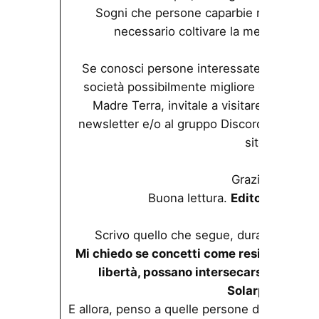
Sogni che persone caparbie realizzarono
necessario coltivare la memoria e l
Se conosci persone interessate a porre l
società possibilmente migliore e interessa
Madre Terra, invitale a visitare il nostro s
newsletter e/o al gruppo Discord e a contri
sito.
Grazie <3
Buona lettura.
Editoriale
Ora 
Scrivo quello che segue, durante la gio
Mi chiedo se concetti come resistenza, lib
libertà, possano intersecarsi con la fa
Solarpunk
.
E allora, penso a quelle persone di un tempo