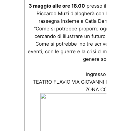
3 maggio alle ore 18.00
presso il
Teatro Fl
Riccardo Muzi dialogherà con Matteo Sca
rassegna insieme a Catia Demonte- sul
“Come si potrebbe proporre oggi una visi
cercando di illustrare un futuro possibile 
Come si potrebbe inoltre scrivere nel pa
eventi, con le guerre e la crisi climatica in co
genere solarpunk?”
Ingresso gratuito.
TEATRO FLAVIO VIA GIOVANNI MARIO CR
ZONA COLOSSEO