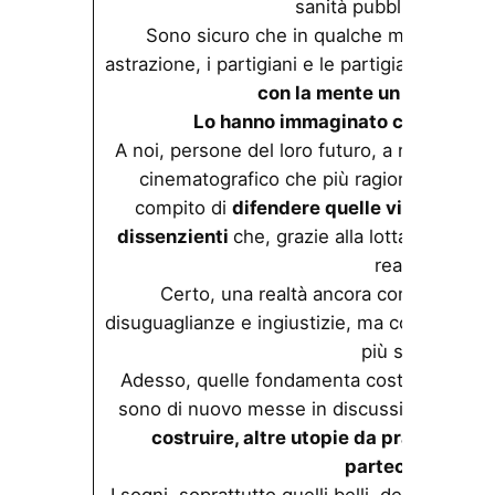
sanità pubblica… chiss
Sono sicuro che in qualche modo, nei r
astrazione, i partigiani e le partigiane si da
con la mente un futuro mig
Lo hanno immaginato così forte d
A noi, persone del loro futuro, a noi amanti 
cinematografico che più ragiona sul futur
compito di
difendere quelle visioni utop
dissenzienti
che, grazie alla lotta partigian
realtà.
Certo, una realtà ancora con un carico
disuguaglianze e ingiustizie, ma con delle
più sane.
Adesso, quelle fondamenta costruite con un 
sono di nuovo messe in discussione:
servo
costruire, altre utopie da praticare, alt
partecipare.
I sogni, soprattutto quelli belli, devono esse