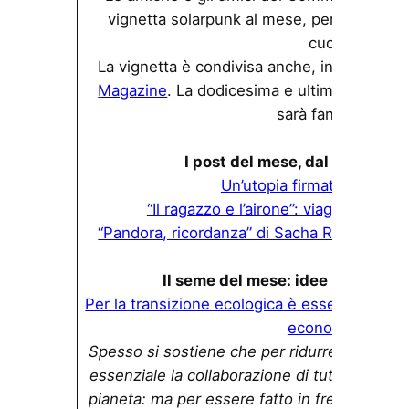
vignetta solarpunk al mese, per la nostra 
cuore!
La vignetta è condivisa anche, in inglese, c
Magazine
. La dodicesima e ultima vignetta è
sarà fantastica.
I post del mese, dal blog di so
Un’utopia firmata Giulia A
“Il ragazzo e l’airone”: viaggio al cen
“Pandora, ricordanza” di Sacha Rosel, recen
Il seme del mese: idee per scriv
Per la transizione ecologica è essenziale eli
economiche
Spesso si sostiene che per ridurre a zero le
essenziale la collaborazione di tutti, dal prim
pianeta: ma per essere fatto in fretta e con 