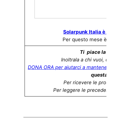
Solarpunk Italia è anche su 
Per questo mese è tutto. A ri
Ti piace la newslette
Inoltrala a chi vuoi, o parlane s
DONA ORA per aiutarci a mantenerla in vita.
questa mail?
Per ricevere le prossime,
iscr
Per leggere le precedenti:
archiv