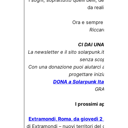
da realizzare.
Ora e sempre RESISTEN
Riccardo Muzi
CI DAI UNA MANO?
La newsletter e il sito solarpunk.it sono frut
senza scopo di lucro.
Con una donazione puoi aiutarci a coprire le
progettare iniziative più a
DONA a Solarpunk Italia, via Pa
GRAZIE!
I prossimi appuntamen
Extramondi, Roma, da giovedì 2 a domeni
di Extramondi – nuovi territori del cinema fan