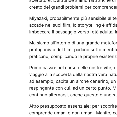
spettatore. D’altronde siamo fatti anche di
creato dei grandi problemi per comprendere 
Miyazaki, probabilmente più sensibile al 
accade nei suoi film, lo storytelling è af
imboccare il passaggio verso l’età adulta, i
Ma siamo all’interno di una grande metafor
protagonista del film, parlano sotto mentit
praticano, complicando le proprie esistenze
Primo passo: nel corso delle nostre vite, d
viaggio alla scoperta della nostra vera nat
ad esempio, capita un airone cenerino, un 
respingente con cui, ad un certo punto, Mah
continuo alternarsi, anche questo è uno s
Altro presupposto essenziale: per scoprire
comprende umani e non umani. Mahito, come