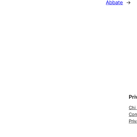
Abbate
→
Pri
Chi
Cont
Priv