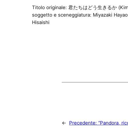
Titolo originale: 君たちはどう生きるか (Kimi-tach
soggetto e sceneggiatura: Miyazaki Hayao;
Hisaishi
←
Precedente:
“Pandora, ric