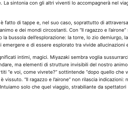
 La sintonia con gli altri viventi lo accompagnerà nel vi
 è fatto di tappe e, nel suo caso, soprattutto di attravers
imo e dei mondi circostanti. Con “Il ragazzo e l’airone”
 la bussola dell’esplorazione: la torre, lo zio demiurgo, l
emergere e di essere esplorato tra vivide allucinazioni e 
ignificati intimi, magici. Miyazaki sembra voglia sussurrarci
are, ma elementi di strutture invisibili del nostro animo,
iti “e voi, come vivrete?” sottintende “dopo quello che v
 è vissuto. “Il ragazzo e l’airone” non rilascia indicazio
Intuiamo solo che quel viaggio, strabiliante da spettatori e