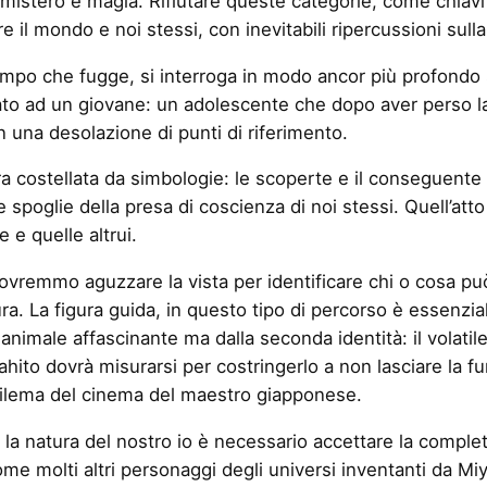
 mistero e magia. Rifiutare queste categorie, come chiavi 
il mondo e noi stessi, con inevitabili ripercussioni sull
tempo che fugge, si interroga in modo ancor più profond
fidato ad un giovane: un adolescente che dopo aver perso l
n una desolazione di punti di riferimento.
a costellata da simbologie: le scoperte e il conseguente 
e spoglie della presa di coscienza di noi stessi. Quell’at
 e quelle altrui.
ovremmo aguzzare la vista per identificare chi o cosa può
ura. La figura guida, in questo tipo di percorso è essenzia
animale affascinante ma dalla seconda identità: il volat
ito dovrà misurarsi per costringerlo a non lasciare la fun
tilema del cinema del maestro giapponese.
 la natura del nostro io è necessario accettare la comple
 molti altri personaggi degli universi inventanti da Miy