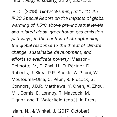
Technology in society, 22
(2), 255-272.
IPCC, (2018).
Global Warming of 1.5°C. An
IPCC Special Report on the impacts of global
warming of 1.5°C above pre-industrial levels
and related global greenhouse gas emission
pathways, in the context of strengthening
the global response to the threat of climate
change, sustainable development, and
efforts to eradicate poverty
[Masson-
Delmotte, V., P. Zhai, H.-O. Pörtner, D.
Roberts, J. Skea, P.R. Shukla, A. Pirani, W.
Moufouma-Okia, C. Péan, R. Pidcock, S.
Connors, J.B.R. Matthews, Y. Chen, X. Zhou,
M.I. Gomis, E. Lonnoy, T. Maycock, M.
Tignor, and T. Waterfield (eds.)]. In Press.
Islam, N., & Winkel, J. (2017, October).