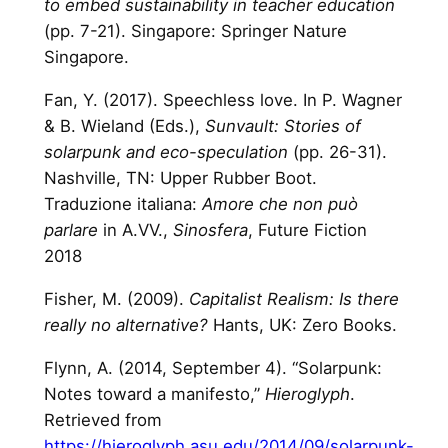
to embed sustainability in teacher education
(pp. 7-21). Singapore: Springer Nature
Singapore.
Fan, Y. (2017). Speechless love. In P. Wagner
& B. Wieland (Eds.),
Sunvault: Stories of
solarpunk and eco-speculation
(pp. 26-31).
Nashville, TN: Upper Rubber Boot.
Traduzione italiana:
Amore che non può
parlare
in A.VV.,
Sinosfera
, Future Fiction
2018
Fisher, M. (2009).
Capitalist Realism: Is there
really no alternative?
Hants, UK: Zero Books.
Flynn, A. (2014, September 4). “Solarpunk:
Notes toward a manifesto,”
Hieroglyph
.
Retrieved from
https://hieroglyph.asu.edu/2014/09/solarpunk-