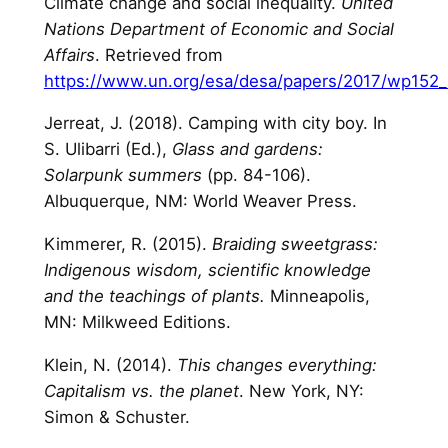
Climate change and social inequality.
United
Nations Department of Economic and Social
Affairs
. Retrieved from
https://www.un.org/esa/desa/papers/2017/wp152_
Jerreat, J. (2018). Camping with city boy. In
S. Ulibarri (Ed.),
Glass and gardens:
Solarpunk summers
(pp. 84-106).
Albuquerque, NM: World Weaver Press.
Kimmerer, R. (2015).
Braiding sweetgrass:
Indigenous wisdom, scientific knowledge
and the teachings of plants.
Minneapolis,
MN: Milkweed Editions.
Klein, N. (2014).
This changes everything:
Capitalism vs. the planet
. New York, NY:
Simon & Schuster.