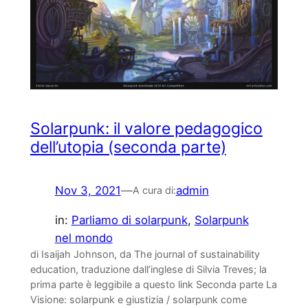
Solarpunk: il valore pedagogico
dell’utopia (seconda parte)
Nov 3, 2021
—
admin
A cura di:
in:
Parliamo di solarpunk
, 
Solarpunk
nel mondo
di Isaijah Johnson, da The journal of sustainability
education, traduzione dall’inglese di Silvia Treves; la
prima parte è leggibile a questo link Seconda parte La
Visione: solarpunk e giustizia / solarpunk come