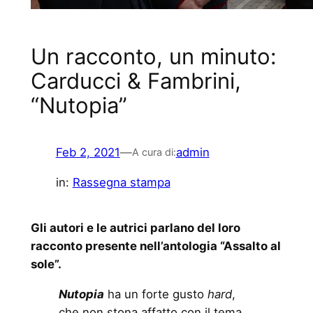
Un racconto, un minuto:
Carducci & Fambrini,
“Nutopia”
Feb 2, 2021
—
admin
A cura di:
in:
Rassegna stampa
Gli autori e le autrici parlano del loro
racconto presente nell’antologia “Assalto al
sole”.
Nutopia
ha un forte gusto
hard
,
che non stona affatto con il tema