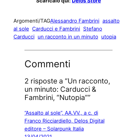
Scaricalo qui:
Delos Store
Argomenti/TAG
Alessandro Fambrini
assalto
al sole
Carducci e Fambrini
Stefano
Carducci
un racconto in un minuto
utopia
Commenti
2 risposte a “Un racconto,
un minuto: Carducci &
Fambrini, “Nutopia””
“Assalto al sole”, AA.VV., a c. di
Franco Ricciardiello, Delos Digital
editore – Solarpunk Italia
13/04/2021