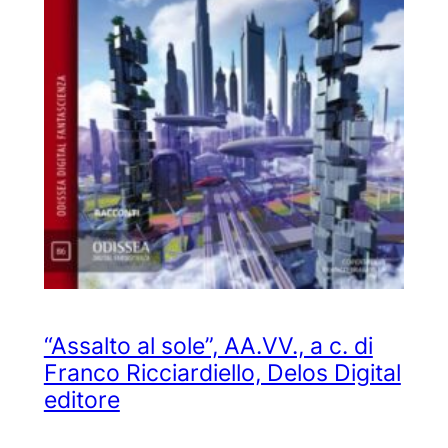
“Assalto al sole”, AA.VV., a c. di
Franco Ricciardiello, Delos Digital
editore