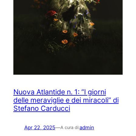
Nuova Atlantide n. 1: “I giorni
delle meraviglie e dei miracoli” di
Stefano Carducci
Apr 22, 2025
—
admin
A cura di: