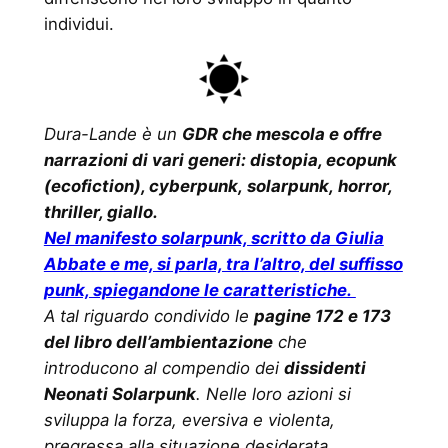
individui.
Dura-Lande è un
GDR che mescola e offre
narrazioni di vari generi: distopia, ecopunk
(ecofiction), cyberpunk, solarpunk, horror,
thriller, giallo.
Nel manifesto solarpunk, scritto da Giulia
Abbate e me, si parla, tra l’altro, del suffisso
punk, spiegandone le caratteristiche.
A tal riguardo condivido le
pagine 172 e 173
del libro dell’ambientazione
che
introducono al compendio dei
dissidenti
Neonati Solarpunk
. Nelle loro azioni si
sviluppa la forza, eversiva e violenta,
pregressa alla situazione desiderata