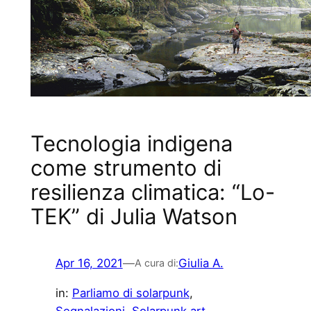
Tecnologia indigena
come strumento di
resilienza climatica: “Lo-
TEK” di Julia Watson
Apr 16, 2021
—
Giulia A.
A cura di:
in:
Parliamo di solarpunk
, 
Segnalazioni
, 
Solarpunk art