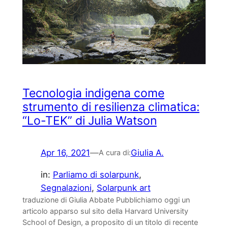
Tecnologia indigena come
strumento di resilienza climatica:
“Lo-TEK” di Julia Watson
Apr 16, 2021
—
Giulia A.
A cura di:
in:
Parliamo di solarpunk
, 
Segnalazioni
, 
Solarpunk art
traduzione di Giulia Abbate Pubblichiamo oggi un
articolo apparso sul sito della Harvard University
School of Design, a proposito di un titolo di recente