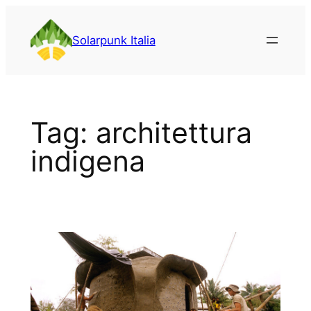
Vai
al
Solarpunk Italia
contenuto
Tag:
architettura
indigena