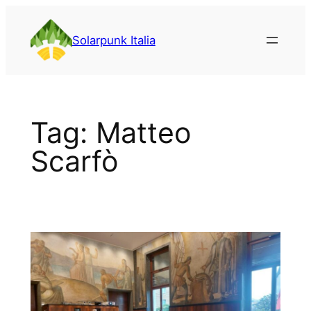
Vai
al
Solarpunk Italia
contenuto
Tag:
Matteo
Scarfò