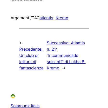
Argomenti/TAG
atlantis
Kremo
←
Successivo:
Atlantis
Precedente:
n. 21:
Un club di
“Incommunicado
lettura di
spin-off” di Lukha B.
fantascienza
Kremo
→
Solarpunk Italia