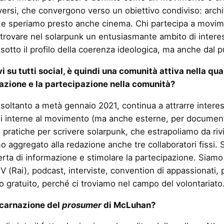
versi, che convergono verso un obiettivo condiviso: archite
a e speriamo presto anche cinema. Chi partecipa a movi
 trovare nel solarpunk un entusiasmante ambito di intere
 sotto il profilo della coerenza ideologica, ma anche dal pu
i su tutti social, è quindi
una comunità attiva nella qua
razione e la partecipazione nella comunità?
to soltanto a metà gennaio 2021, continua a attrarre inte
oni interne al movimento (ma anche esterne, per document
 pratiche per scrivere solarpunk, che estrapoliamo da rivi
mo aggregato alla redazione anche tre collaboratori fissi. S
rta di informazione e stimolare la partecipazione. Siamo 
(Rai), podcast, interviste, convention di appassionati, pr
lo gratuito, perché ci troviamo nel campo del volontariato
incarnazione del
prosumer
di McLuhan?