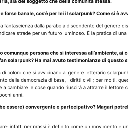
aria, sia del soggetto che della comunità stessa.
forse banale, cos’è per lei il solarpunk? Come si è av
ella fantascienza dalla parabola discendente del genere di
indicare strade per un futuro luminoso. È la pratica di u
.
, o comunque persona che si interessa all’ambiente, ai 
 fan solarpunk? Ha mai avuto testimonianze di questo
s
di coloro che si avvicinano al genere letterario solarpun
amento della democrazia di base, i diritti civili; per molti
a cambiare le cose quando riuscirà a attrarre il lettore c
pochi anni.
ebbe essere) convergente e partecipativo? Magari potr
nare: infatti per prassi è definito come un movimento e un