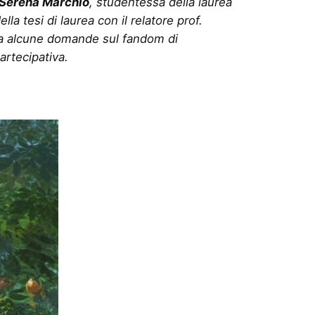
Serena Marchio
, studentessa della laurea
la tesi di laurea con il relatore prof.
o a alcune domande sul fandom di
artecipativa.