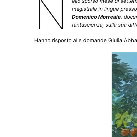
N
ello scorso mese di settemb
magistrale in lingue presso 
Domenico Morreale
, doce
fantascienza, sulla sua dif
Hanno risposto alle domande Giulia Abbat