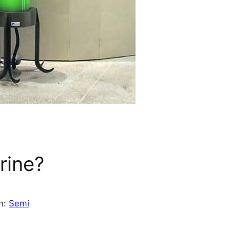
urine?
in:
Semi