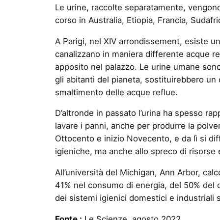
Le urine, raccolte separatamente, vengono d
corso in Australia, Etiopia, Francia, Sudafr
A Parigi, nel XIV arrondissement, esiste un 
canalizzano in maniera differente acque re
apposito nel palazzo. Le urine umane sono r
gli abitanti del pianeta, sostituirebbero u
smaltimento delle acque reflue.
D’altronde in passato l’urina ha spesso rap
lavare i panni, anche per produrre la polver
Ottocento e inizio Novecento, e da lì si d
igieniche, ma anche allo spreco di risorse
All’università del Michigan, Ann Arbor, cal
41% nel consumo di energia, del 50% del c
dei sistemi igienici domestici e industriali
Fonte :
Le Scienze, agosto 2022