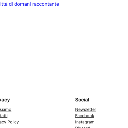
 città di domani raccontante
vacy
Social
 siamo
Newsletter
atti
Facebook
acy Policy
Instagram