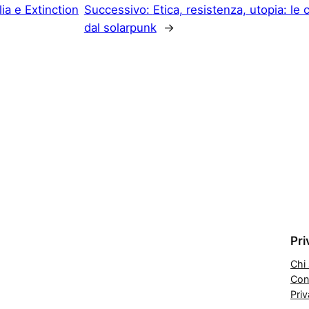
lia e Extinction
Successivo:
Etica, resistenza, utopia: le
dal solarpunk
→
Pri
Chi
Cont
Priv