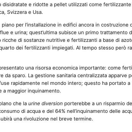
isidratate e ridotte a pellet utilizzati come fertilizzante
ica, Svizzera e Usa.
piano per l’installazione in edifici ancora in costruzione d
flue e urina; quest’ultima subisce un primo trattamento d
icche di sostanze nutritive e fertilizzanti a base di azot
n quarto dei fertilizzanti impiegati. Al tempo stesso però 
presentato una risorsa economica importante: come fertili
e da sparo. La gestione sanitaria centralizzata apparve per
iffuse rapidamente nel mondo intero; questo ha portato a
 e a maggior inquinamento.
colano che la
urine diversion
porterebbe a un risparmio del
onsumo di acqua e del 64% nell’inquinamento delle acque
 subirà una rivoluzione nel breve termine.