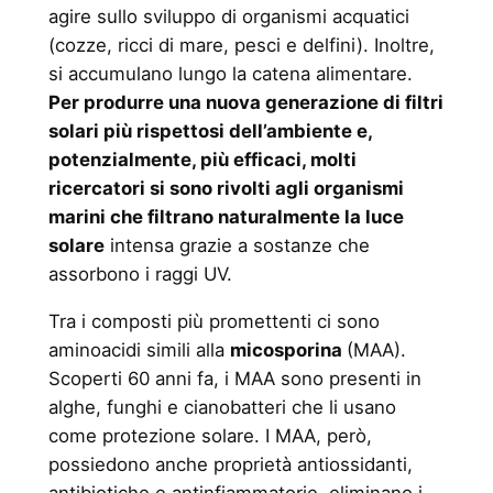
agire sullo sviluppo di organismi acquatici
(cozze, ricci di mare, pesci e delfini). Inoltre,
si accumulano lungo la catena alimentare.
Per produrre una nuova generazione di filtri
solari più rispettosi dell’ambiente e,
potenzialmente, più efficaci, molti
ricercatori si sono rivolti agli organismi
marini che filtrano naturalmente la luce
solare
intensa grazie a sostanze che
assorbono i raggi UV.
Tra i composti più promettenti ci sono
aminoacidi simili alla
micosporina
(MAA).
Scoperti 60 anni fa, i MAA sono presenti in
alghe, funghi e cianobatteri che li usano
come protezione solare. I MAA, però,
possiedono anche proprietà antiossidanti,
antibiotiche e antinfiammatorie, eliminano i