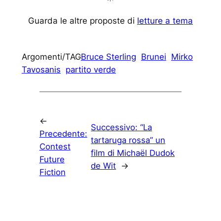
Guarda le altre proposte di
letture a tema
Argomenti/TAG
Bruce Sterling
Brunei
Mirko
Tavosanis
partito verde
←
Successivo:
“La
Precedente:
tartaruga rossa” un
Contest
film di Michaël Dudok
Future
de Wit
→
Fiction