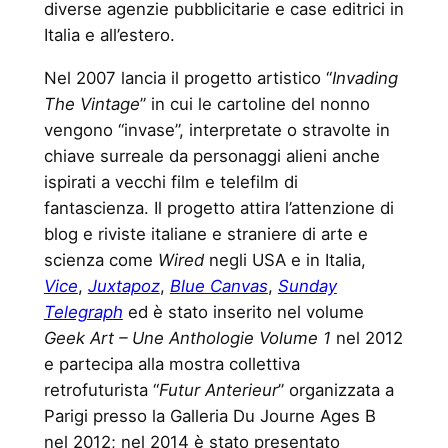
diverse agenzie pubblicitarie e case editrici in
Italia e all’estero.
Nel 2007 lancia il progetto artistico “
Invading
The Vintage
” in cui le cartoline del nonno
vengono “invase”, interpretate o stravolte in
chiave surreale da personaggi alieni anche
ispirati a vecchi film e telefilm di
fantascienza. Il progetto attira l’attenzione di
blog e riviste italiane e straniere di arte e
scienza come
Wired
negli USA e in Italia,
Vice
,
Juxtapoz
,
Blue Canvas
,
Sunday
Telegraph
ed è stato inserito nel volume
Geek Art – Une Anthologie Volume 1
nel 2012
e partecipa alla mostra collettiva
retrofuturista “
Futur Anterieur
” organizzata a
Parigi presso la Galleria Du Journe Ages B
nel 2012; nel 2014 è stato presentato