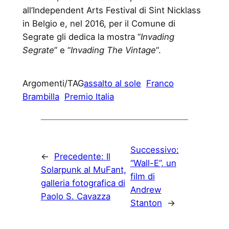
all’Independent Arts Festival di Sint Nicklass
in Belgio e, nel 2016, per il Comune di
Segrate gli dedica la mostra “
Invading
Segrate
” e “
Invading The Vintage
“.
Argomenti/TAG
assalto al sole
Franco
Brambilla
Premio Italia
Successivo:
←
Precedente:
Il
“Wall-E”, un
Solarpunk al MuFant,
film di
galleria fotografica di
Andrew
Paolo S. Cavazza
Stanton
→