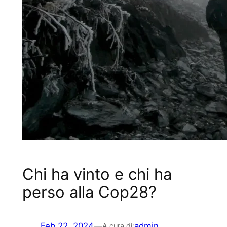
Chi ha vinto e chi ha
perso alla Cop28?
Feb 22, 2024
—
admin
A cura di: