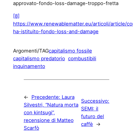
approvato-fondo-loss-damage-troppo-fretta
[8]
https://www.renewablematter.eu/articoli/article/c
ha-istituito-fondo-loss-and-damage
Argomenti/TAG
capitalismo fossile
capitalismo predatorio
combustibili
inquinamento
←
Precedente:
Laura
Successivo:
Silvestri, “Natura morta
SEMI: il
con kintsugi”,
futuro del
recensione di Matteo
caffè
→
Scarfò