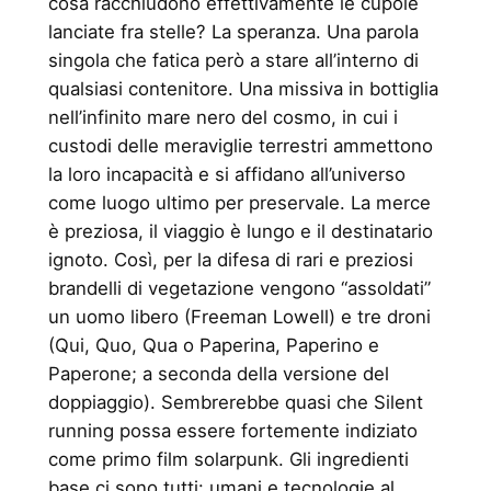
cosa racchiudono effettivamente le cupole
lanciate fra stelle? La speranza. Una parola
singola che fatica però a stare all’interno di
qualsiasi contenitore. Una missiva in bottiglia
nell’infinito mare nero del cosmo, in cui i
custodi delle meraviglie terrestri ammettono
la loro incapacità e si affidano all’universo
come luogo ultimo per preservale. La merce
è preziosa, il viaggio è lungo e il destinatario
ignoto. Così, per la difesa di rari e preziosi
brandelli di vegetazione vengono “assoldati”
un uomo libero (Freeman Lowell) e tre droni
(Qui, Quo, Qua o Paperina, Paperino e
Paperone; a seconda della versione del
doppiaggio). Sembrerebbe quasi che Silent
running possa essere fortemente indiziato
come primo film solarpunk. Gli ingredienti
base ci sono tutti: umani e tecnologie al