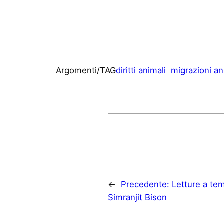
Argomenti/TAG
diritti animali
migrazioni an
←
Precedente:
Letture a tem
Simranjit Bison