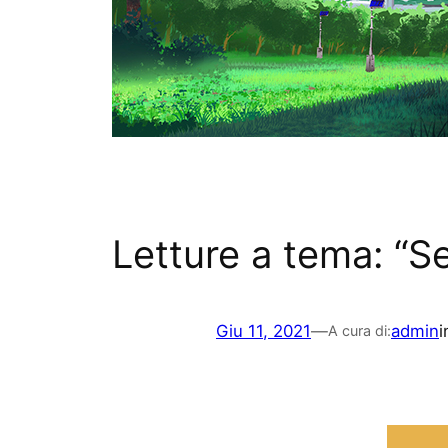
Letture a tema: “S
Giu 11, 2021
—
admin
i
A cura di: