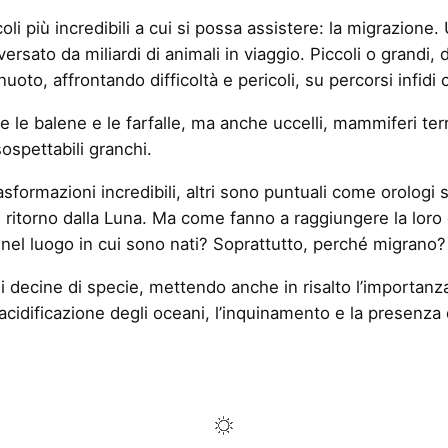
li più incredibili a cui si possa assistere: la migrazione.
versato da miliardi di animali in viaggio. Piccoli o grandi,
 nuoto, affrontando difficoltà e pericoli, su percorsi infidi
le balene e le farfalle, ma anche uccelli, mammiferi terrestr
sospettabili granchi.
formazioni incredibili, altri sono puntuali come orologi s
ta e ritorno dalla Luna. Ma come fanno a raggiungere la l
nel luogo in cui sono nati? Soprattutto, perché migrano?
i di decine di specie, mettendo anche in risalto l’importa
’acidificazione degli oceani, l’inquinamento e la presenza 