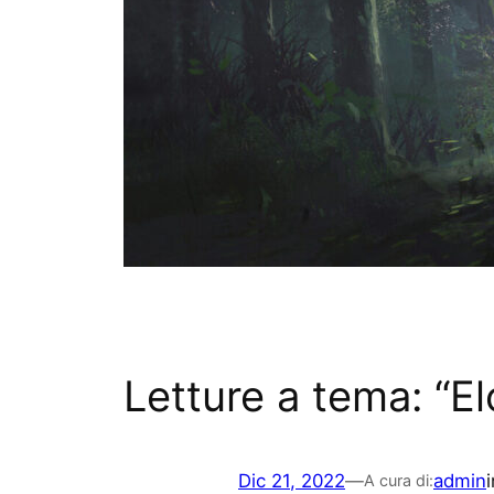
Letture a tema: “E
Dic 21, 2022
—
admin
A cura di: