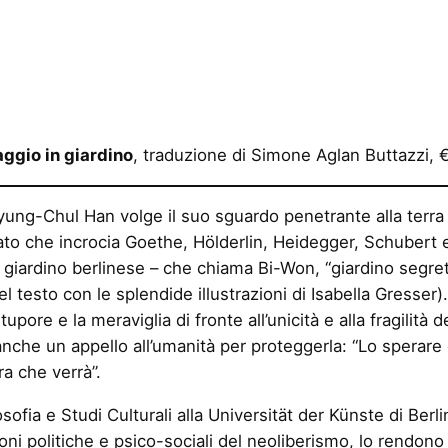
aggio in giardino
, traduzione di Simone Aglan Buttazzi,
ung-Chul Han volge il suo sguardo penetrante alla terra e
ato che incrocia Goethe, Hölderlin, Heidegger, Schubert 
uo giardino berlinese – che chiama Bi-Won, “giardino segreto
l testo con le splendide illustrazioni di Isabella Gresser).
stupore e la meraviglia di fronte all’unicità e alla fragilità
nche un appello all’umanità per proteggerla: “Lo sperare 
rra che verrà”.
sofia e Studi Culturali alla Universität der Künste di Berli
ioni politiche e psico-sociali del neoliberismo, lo rendon