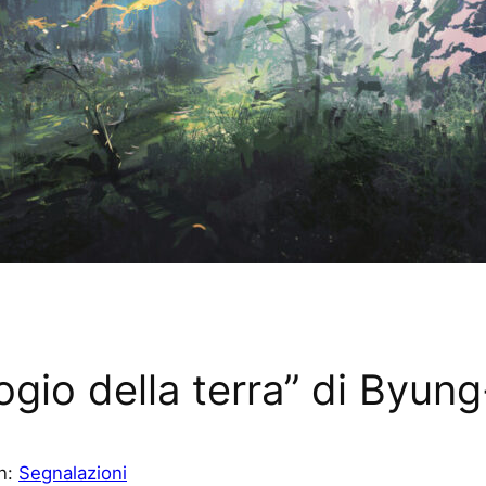
logio della terra” di Byun
in:
Segnalazioni