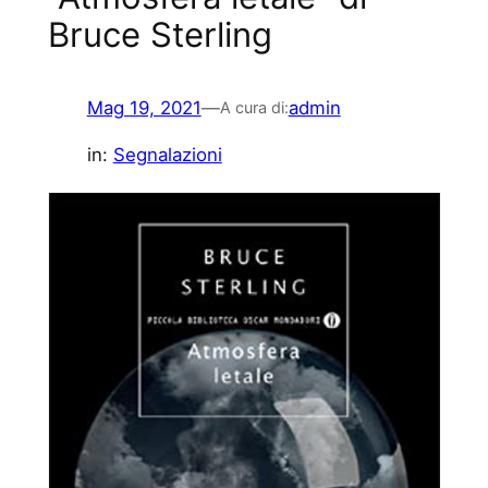
Bruce Sterling
Mag 19, 2021
—
admin
A cura di:
in:
Segnalazioni