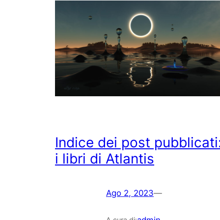
Indice dei post pubblicati
i libri di Atlantis
Ago 2, 2023
—
A cura di: