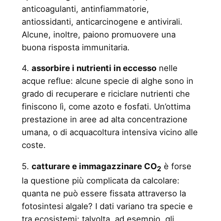
anticoagulanti, antinfiammatorie,
antiossidanti, anticarcinogene e antivirali.
Alcune, inoltre, paiono promuovere una
buona risposta immunitaria.
4.
assorbire i nutrienti in eccesso
nelle
acque reflue: alcune specie di alghe sono in
grado di recuperare e riciclare nutrienti che
finiscono lì, come azoto e fosfati. Un’ottima
prestazione in aree ad alta concentrazione
umana, o di acquacoltura intensiva vicino alle
coste.
5.
catturare e immagazzinare CO
è forse
2
la questione più complicata da calcolare:
quanta ne può essere fissata attraverso la
fotosintesi algale? I dati variano tra specie e
tra ecosistemi; talvolta, ad esempio, gli