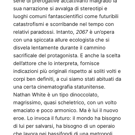
serie di prerogative accattivanti malgrado la
sua narrazione si avvalga di stereotipi e
luoghi comuni fantascientifici come futuribili
catastrofismi e scorribande nel tempo con
relativi paradossi. Intanto,
2067
è un’opera
con una spiccata allure ecologista che si
disvela lentamente durante il cammino
sacrificale del protagonista. E anche la scelta
dell’attore che lo interpreta, fornisce
indicazioni più originali rispetto ai soliti volti e
corpi ben definiti, a cui siamo stati abituati da
una certa cinematografia statunitense.
Nathan White è un tipo dinoccolato,
magrissimo, quasi scheletrico, con un volto
emaciato e poco armonico. Ma è lui il nuovo
eroe. Lo invoca il futuro: il mondo ha bisogno
di lui per salvarsi, ha bisogno di un operaio
che lavora nei bassifondi di una metropoli