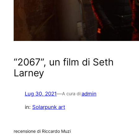
“2067”, un film di Seth
Larney
Lug 30, 2021
—
admin
A cura di:
in:
Solarpunk art
recensione di Riccardo Muzi