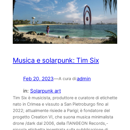
Musica e solarpunk: Tim Six
Feb 20, 2023
—
admin
A cura di:
in:
Solarpunk art
Tim Six è musicista, produttore e curatore di etichette
nato in Crimea e vissuto a San Pietroburgo fino al
2022; attualmente risiede a Parigi; è fondatore del
progetto Creation VI, che suona musica minimalista
drone /dark dal 2006, della ΠΑΝΘΕΟΝ Records,-
piccola etichetta incentrata sulla pubblicazione di