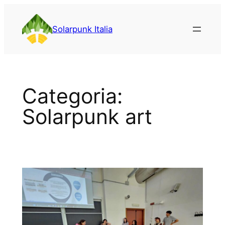
Vai
al
Solarpunk Italia
contenuto
Categoria:
Solarpunk art