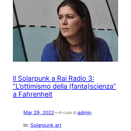
Il Solarpunk a Rai Radio 3:
“L’ottimismo della (fanta)scienza”
a Fahrenheit
Mar 29, 2022
—
admin
A cura di:
in:
Solarpunk art