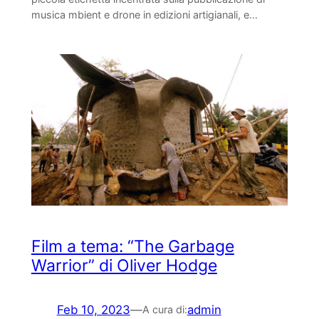
musica mbient e drone in edizioni artigianali, e…
Film a tema: “The Garbage
Warrior” di Oliver Hodge
Feb 10, 2023
—
admin
A cura di: