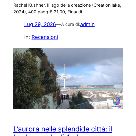
Rachel Kushner, Il lago della creazione (Creation lake,
2024), 400 pagg € 21,00, Einaudi…
Lug 29, 2026
—
admin
A cura di:
in:
Recensioni
L’aurora nelle splendide città: il