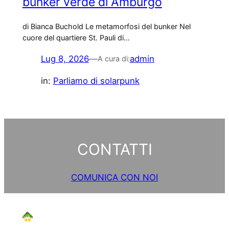
bunker verde di Amburgo
di Bianca Buchold Le metamorfosi del bunker Nel
cuore del quartiere St. Pauli di…
Lug 8, 2026
—
admin
A cura di:
in:
Parliamo di solarpunk
CONTATTI
COMUNICA CON NOI