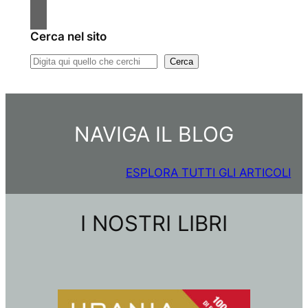
Cerca nel sito
C
Cerca
e
r
c
NAVIGA IL BLOG
a
ESPLORA TUTTI GLI ARTICOLI
I NOSTRI LIBRI