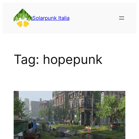
Vai
al
Solarpunk Italia
contenuto
Tag:
hopepunk