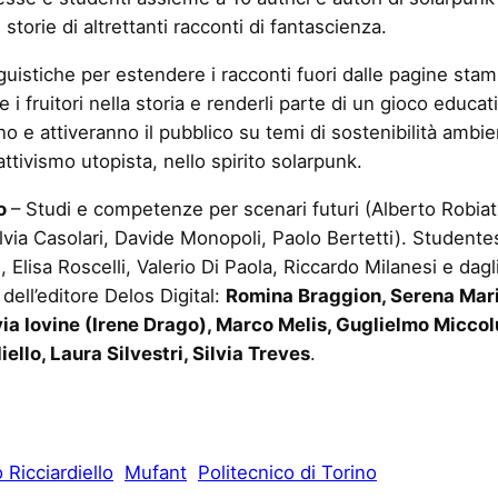
e storie di altrettanti racconti di fantascienza.
uistiche per estendere i racconti fuori dalle pagine sta
 i fruitori nella storia e renderli parte di un gioco educa
no e attiveranno il pubblico su temi di sostenibilità ambien
ivismo utopista, nello spirito solarpunk.
to
– Studi e competenze per scenari futuri (Alberto Robiati
ilvia Casolari, Davide Monopoli, Paolo Bertetti). Studente
lisa Roscelli, Valerio Di Paola, Riccardo Milanesi e dagli
dell’editore Delos Digital:
Romina Braggion, Serena Maria
ia Iovine (Irene Drago), Marco Melis, Guglielmo Micco
llo, Laura Silvestri, Silvia Treves
.
 Ricciardiello
Mufant
Politecnico di Torino