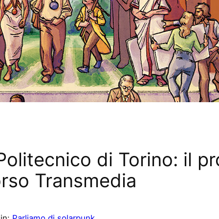
Politecnico di Torino: il p
orso Transmedia
n
in:
Parliamo di solarpunk