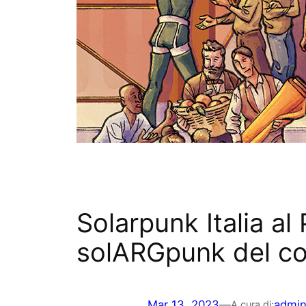
Solarpunk Italia al 
solARGpunk del c
Mar 13, 2023
—
admi
A cura di: