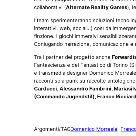
collaborativi (
Alternate Reality Games
), l
I team sperimenteranno soluzioni tecnoling
interattivi, web, social…) così da immergere
finzione. I giochi immersivi sensibilizzeran
Coniugando narrazione, comunicazione e att
Tra i partner del progetto anche
Forward
Fantascienza e del Fantastico di Torino (S
e transmedia designer Domenico Morreale, E
racconti solarpunk su raccolte antologiche 
Carducci, Alessandro Fambrini, Mariasilv
(Commando Jugendstil), Franco Ricciardie
Argomenti/TAG
Domenico Morreale
Franco