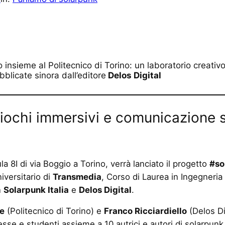
 insieme al Politecnico di Torino: un laboratorio creativo
bblicate sinora dall’editore
Delos Digital
giochi immersivi e comunicazione 
la 8I di via Boggio a Torino, verrà lanciato il progetto
#so
iversitario di
Transmedia
, Corso di Laurea in Ingegneri
n
Solarpunk Italia
e
Delos Digital
.
e
(Politecnico di Torino) e
Franco Ricciardiello
(Delos Di
se e studenti assieme a 10 autrici e autori di solarpunk 