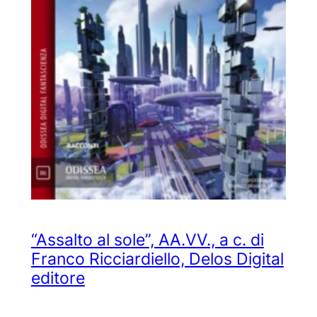
“Assalto al sole”, AA.VV., a c. di
Franco Ricciardiello, Delos Digital
editore