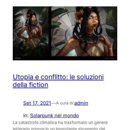
Utopia e conflitto: le soluzioni
della fiction
Set 17, 2021
—
admin
A cura di:
in:
Solarpunk nel mondo
La catastrofe climatica ha trasformato un genere
letterario minore in un importante strumento del