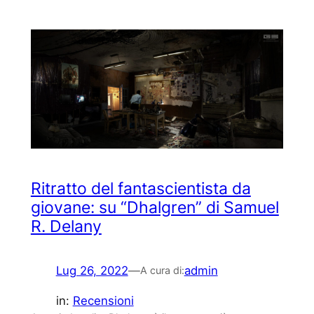
Ritratto del fantascientista da
giovane: su “Dhalgren” di Samuel
R. Delany
Lug 26, 2022
—
admin
A cura di:
in:
Recensioni