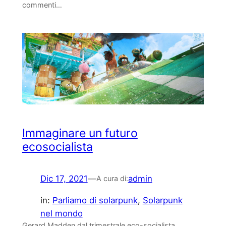
commenti…
Immaginare un futuro
ecosocialista
Dic 17, 2021
—
admin
A cura di:
in:
Parliamo di solarpunk
, 
Solarpunk
nel mondo
Gerard Madden dal trimestrale eco-socialista