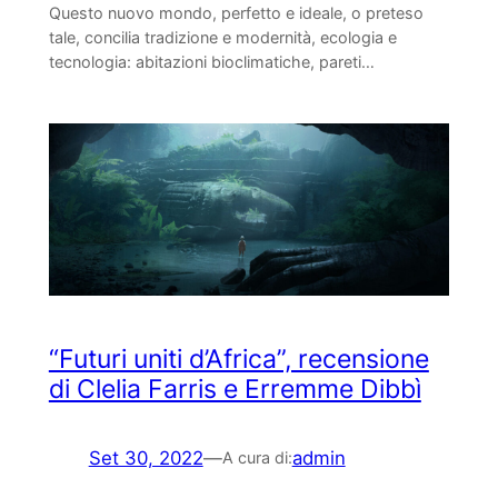
Questo nuovo mondo, perfetto e ideale, o preteso
tale, concilia tradizione e modernità, ecologia e
tecnologia: abitazioni bioclimatiche, pareti…
“Futuri uniti d’Africa”, recensione
di Clelia Farris e Erremme Dibbì
Set 30, 2022
—
admin
A cura di: